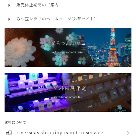
１０月 オパール・トルマリン
販売休止期間のご案内
アクアマリン aquamarine
１１月 トパーズ・シトリン
みつ豆キラリのホームページ(外部サイト)
モルガナイト morganite
１２月 ターコイズ・タンザナイト・ラピスラズリ
トルマリン tourmaline
ラリマー larimar
ターコイズ turquoise
ラピスラズリ lapis lazuli
トパーズ topaz
ペリドット peridot
アメジスト amethyst
シトリン citrine
送料について
ガーネット garnet
Overseas shipping is not in service.
スピネル spinel