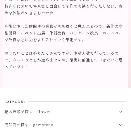
特許庁に赴いて審査官と面会して制作の実演を行ったりなど、貴
重な体験ができました☆☆
今後は少し知財関連の業務が落ち着くと思われるので、新作の商
品開発・イベント出展・什器改良・パッケージ改良・ホームペー
ジ改良などに力をより入れていく予定です。
やりたいことは盛りだくさんですが、少数人数で行っているの
で、ゆっくりとしか進めませんが、確実に前進していきたいと思
っています！
CATEGORY
花の種類で探す flower
春の花 spring
天然石で探す gemstone