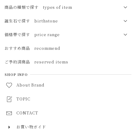
夏の花 summer
オパール opal
商品の種類で探す types of item
秋の花 autumn
マザーオブパール（白蝶貝）mother of pearl
ブレスレット bracelet
誕生石で探す birthstone
冬の花 winter
サンストーン sunstone
イヤカフ ear cuff
１月 ガーネット
価格帯で探す price range
オレゴンサンストーン oregon sunstone
イヤリング earrings
２月 アメジスト
3,000円未満
おすすめ商品 recommend
ムーンストーン moonstone
ピアス pierced earrings
３月 アクアマリン・サンゴ・アイオライト
3,000円～5,000円
ご予約済商品 reserved items
レインボームーンストーン rainbow moonstone
４月 ダイヤモンド・モルガナイト
5,000円～10,000円
ラブラドライト labradorite
SHOP INFO
５月 エメラルド
10,000円～30,000円
About Brand
ルビー ruby
６月 ムーンストーン・パール
30,000円～50,000円
サファイア sapphire
TOPIC
７月 ルビー
50,000円以上
エメラルド emerald
CONTACT
８月 ペリドット・スピネル
タンザナイト tanzanite
９月 サファイア
お買い物ガイド
ローズクォーツ rose quartz