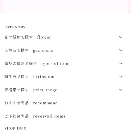
CATEGORY
花の種類で探す flower
春の花 spring
天然石で探す gemstone
夏の花 summer
オパール opal
商品の種類で探す types of item
秋の花 autumn
マザーオブパール（白蝶貝）mother of pearl
ブレスレット bracelet
誕生石で探す birthstone
冬の花 winter
サンストーン sunstone
イヤカフ ear cuff
１月 ガーネット
価格帯で探す price range
オレゴンサンストーン oregon sunstone
イヤリング earrings
２月 アメジスト
3,000円未満
おすすめ商品 recommend
ムーンストーン moonstone
ピアス pierced earrings
３月 アクアマリン・サンゴ・アイオライト
3,000円～5,000円
ご予約済商品 reserved items
レインボームーンストーン rainbow moonstone
４月 ダイヤモンド・モルガナイト
5,000円～10,000円
ラブラドライト labradorite
SHOP INFO