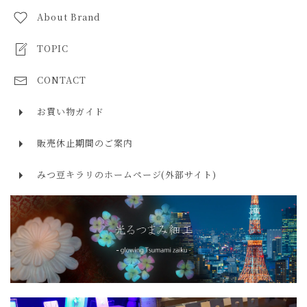
５月 エメラルド
10,000円～30,000円
About Brand
ルビー ruby
６月 ムーンストーン・パール
30,000円～50,000円
サファイア sapphire
TOPIC
７月 ルビー
50,000円以上
エメラルド emerald
CONTACT
８月 ペリドット・スピネル
タンザナイト tanzanite
９月 サファイア
お買い物ガイド
ローズクォーツ rose quartz
１０月 オパール・トルマリン
販売休止期間のご案内
アクアマリン aquamarine
１１月 トパーズ・シトリン
みつ豆キラリのホームページ(外部サイト)
モルガナイト morganite
１２月 ターコイズ・タンザナイト・ラピスラズリ
トルマリン tourmaline
ラリマー larimar
ターコイズ turquoise
ラピスラズリ lapis lazuli
トパーズ topaz