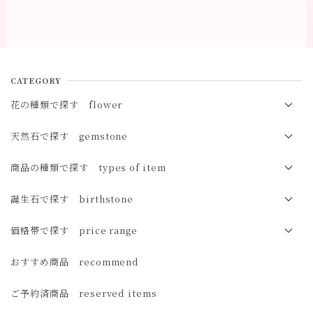
CATEGORY
花の種類で探す flower
春の花 spring
天然石で探す gemstone
夏の花 summer
オパール opal
商品の種類で探す types of item
秋の花 autumn
マザーオブパール（白蝶貝）mother of pearl
ブレスレット bracelet
誕生石で探す birthstone
冬の花 winter
サンストーン sunstone
イヤカフ ear cuff
１月 ガーネット
価格帯で探す price range
オレゴンサンストーン oregon sunstone
イヤリング earrings
２月 アメジスト
3,000円未満
おすすめ商品 recommend
ムーンストーン moonstone
ピアス pierced earrings
３月 アクアマリン・サンゴ・アイオライト
3,000円～5,000円
ご予約済商品 reserved items
レインボームーンストーン rainbow moonstone
４月 ダイヤモンド・モルガナイト
5,000円～10,000円