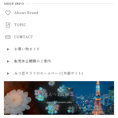
ラブラドライト labradorite
SHOP INFO
５月 エメラルド
10,000円～30,000円
About Brand
ルビー ruby
６月 ムーンストーン・パール
30,000円～50,000円
サファイア sapphire
TOPIC
７月 ルビー
50,000円以上
エメラルド emerald
CONTACT
８月 ペリドット・スピネル
タンザナイト tanzanite
９月 サファイア
お買い物ガイド
ローズクォーツ rose quartz
１０月 オパール・トルマリン
販売休止期間のご案内
アクアマリン aquamarine
１１月 トパーズ・シトリン
みつ豆キラリのホームページ(外部サイト)
モルガナイト morganite
１２月 ターコイズ・タンザナイト・ラピスラズリ
トルマリン tourmaline
ラリマー larimar
ターコイズ turquoise
ラピスラズリ lapis lazuli