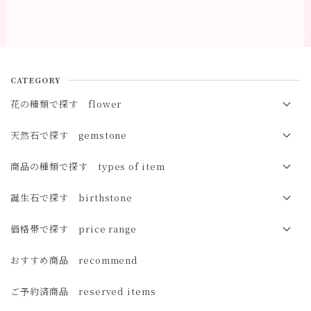
CATEGORY
花の種類で探す flower
春の花 spring
天然石で探す gemstone
夏の花 summer
オパール opal
商品の種類で探す types of item
秋の花 autumn
マザーオブパール（白蝶貝）mother of pearl
ブレスレット bracelet
誕生石で探す birthstone
冬の花 winter
サンストーン sunstone
イヤカフ ear cuff
１月 ガーネット
価格帯で探す price range
オレゴンサンストーン oregon sunstone
イヤリング earrings
２月 アメジスト
3,000円未満
おすすめ商品 recommend
ムーンストーン moonstone
ピアス pierced earrings
３月 アクアマリン・サンゴ・アイオライト
3,000円～5,000円
ご予約済商品 reserved items
レインボームーンストーン rainbow moonstone
４月 ダイヤモンド・モルガナイト
5,000円～10,000円