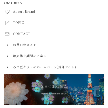
ラブラドライト labradorite
SHOP INFO
５月 エメラルド
10,000円～30,000円
About Brand
ルビー ruby
６月 ムーンストーン・パール
30,000円～50,000円
サファイア sapphire
TOPIC
７月 ルビー
50,000円以上
エメラルド emerald
CONTACT
８月 ペリドット・スピネル
タンザナイト tanzanite
９月 サファイア
お買い物ガイド
ローズクォーツ rose quartz
１０月 オパール・トルマリン
販売休止期間のご案内
アクアマリン aquamarine
１１月 トパーズ・シトリン
みつ豆キラリのホームページ(外部サイト)
モルガナイト morganite
１２月 ターコイズ・タンザナイト・ラピスラズリ
トルマリン tourmaline
ラリマー larimar
ターコイズ turquoise
ラピスラズリ lapis lazuli