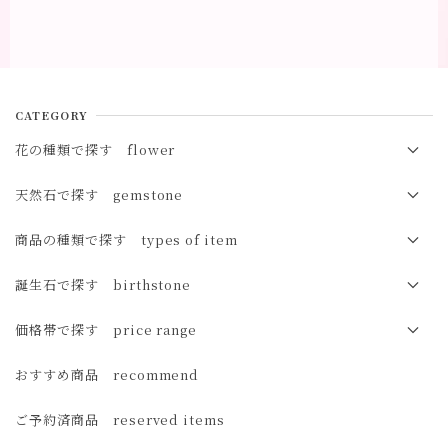
CATEGORY
花の種類で探す flower
春の花 spring
天然石で探す gemstone
夏の花 summer
オパール opal
商品の種類で探す types of item
秋の花 autumn
マザーオブパール（白蝶貝）mother of pearl
ブレスレット bracelet
誕生石で探す birthstone
冬の花 winter
サンストーン sunstone
イヤカフ ear cuff
１月 ガーネット
価格帯で探す price range
オレゴンサンストーン oregon sunstone
イヤリング earrings
２月 アメジスト
3,000円未満
おすすめ商品 recommend
ムーンストーン moonstone
ピアス pierced earrings
３月 アクアマリン・サンゴ・アイオライト
3,000円～5,000円
ご予約済商品 reserved items
レインボームーンストーン rainbow moonstone
４月 ダイヤモンド・モルガナイト
5,000円～10,000円