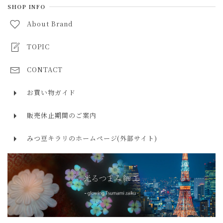
ラブラドライト labradorite
SHOP INFO
５月 エメラルド
10,000円～30,000円
About Brand
ルビー ruby
６月 ムーンストーン・パール
30,000円～50,000円
サファイア sapphire
TOPIC
７月 ルビー
50,000円以上
エメラルド emerald
CONTACT
８月 ペリドット・スピネル
タンザナイト tanzanite
９月 サファイア
お買い物ガイド
ローズクォーツ rose quartz
１０月 オパール・トルマリン
販売休止期間のご案内
アクアマリン aquamarine
１１月 トパーズ・シトリン
みつ豆キラリのホームページ(外部サイト)
モルガナイト morganite
１２月 ターコイズ・タンザナイト・ラピスラズリ
トルマリン tourmaline
ラリマー larimar
ターコイズ turquoise
ラピスラズリ lapis lazuli